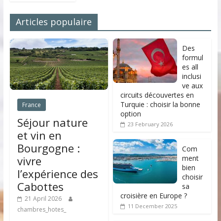
Articles populaire
Des
formul
es all
inclusi
ve aux
circuits découvertes en
Turquie : choisir la bonne
France
option
Séjour nature
23 February 2026
et vin en
Bourgogne :
Com
ment
vivre
bien
l’expérience des
choisir
Cabottes
sa
croisière en Europe ?
21 April 2026
11 December 2025
chambres_hotes_