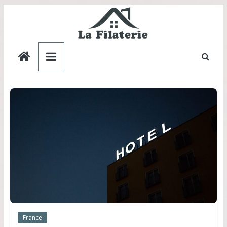
Skip
to
content
La
Filaterie
FR
France