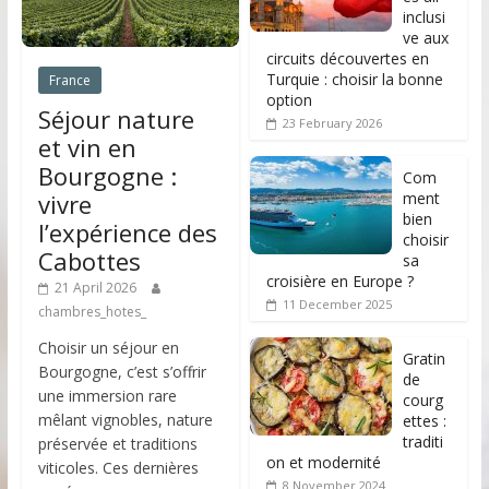
inclusi
ve aux
circuits découvertes en
Turquie : choisir la bonne
France
option
Séjour nature
23 February 2026
et vin en
Bourgogne :
Com
ment
vivre
bien
l’expérience des
choisir
Cabottes
sa
croisière en Europe ?
21 April 2026
11 December 2025
chambres_hotes_
Choisir un séjour en
Gratin
Bourgogne, c’est s’offrir
de
une immersion rare
courg
mêlant vignobles, nature
ettes :
traditi
préservée et traditions
on et modernité
viticoles. Ces dernières
8 November 2024