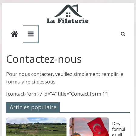
Skip
to
content
La
Filaterie
Contactez-nous
FR
Pour nous contacter, veuillez simplement remplir le
formulaire ci-dessous.
[contact-form-7 id=”4″ title=”Contact form 1″]
Articles populaire
Des
formul
es all