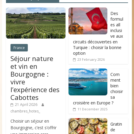
Des
formul
es all
inclusi
ve aux
circuits découvertes en
Turquie : choisir la bonne
France
option
Séjour nature
23 February 2026
et vin en
Bourgogne :
Com
ment
vivre
bien
l’expérience des
choisir
Cabottes
sa
croisière en Europe ?
21 April 2026
11 December 2025
chambres_hotes_
Choisir un séjour en
Gratin
Bourgogne, c’est s’offrir
de